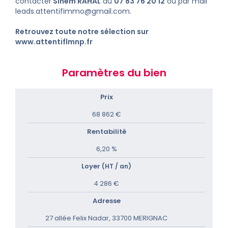
contacter
Sihem RAHAL
au
07 83 76 20 12
ou par mail
leads.attentifimmo@gmail.com
.
Retrouvez toute notre sélection sur
www.attentiflmnp.fr
Paramètres du bien
Prix
68 862 €
Rentabilité
6,20 %
Loyer
(HT / an)
4 286 €
Adresse
27 allée Felix Nadar, 33700 MERIGNAC