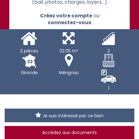
(bail, photos, charges, loyers...)
Créez votre compte
ou
connectez-vous
2 pièces
32.05 m²
2
33
Gironde
Mérignac
1
Je suis intéressé par ce bien
Accédez aux documents