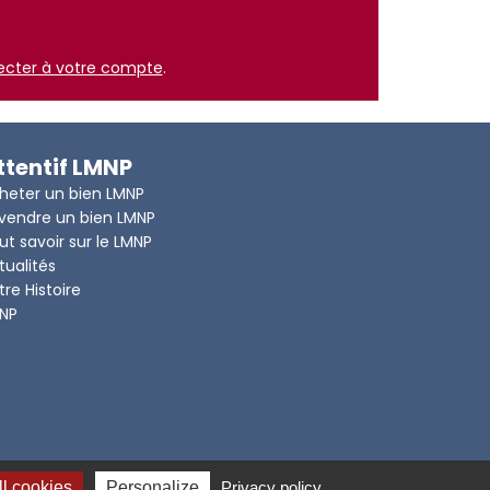
ecter à votre compte
.
ttentif LMNP
heter un bien LMNP
vendre un bien LMNP
ut savoir sur le LMNP
tualités
tre Histoire
NP
l cookies
Personalize
Privacy policy