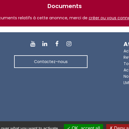
Documents
ocuments relatifs à cette anonnce, merci de
créer ou vous conn
A
Ac
Re
Contactez-nous
To
Ac
No
LM
 over what you want to activate
OK, accept all
Deny al