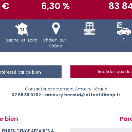
 €
6,30 %
83 84
71
Saone-et-Loire
Chalon-sur-
1
Saône
Accédez aux d
intéressé par ce bien
Contacter directement Amaury Héraud
07 68 88 01 52
-
amaury.heraud@attentiflmnp.fr
e bien
Par
EN RESIDENCE AFFAIRES A