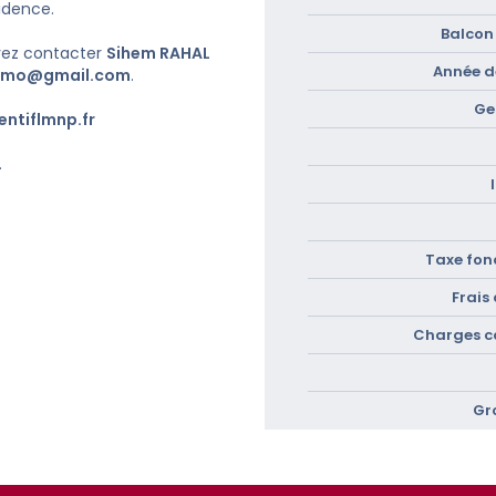
sidence.
Balcon 
vez contacter
Sihem RAHAL
Année de
immo@gmail.com
.
Ge
ntiflmnp.fr
.
Taxe fonc
Frais
Charges c
Gr