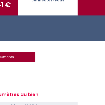
connectez-vous
1 €
ocuments
amètres du bien