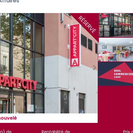
Affaires
RÉSERVÉ
nouvelé
an) de
Rentabilité de
Prix 