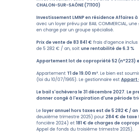
CHALON-SUR-SAÔNE (71100)
Investissement LMNP en résidence Affaires 
avec un loyer prévu par BAIL COMMERCIAL, une
en charge par un groupe spécialisé.
Prix de vente de 83 841 €
frais d’agence inclus
de 5 282 € / an, soit
une rentabilité de 6.3 %
Appartement lot de copropriété 52 (n°223) et
Appartement
T1 de 19.00 m²
. Le bien est soumi
(loi du 10/07/1965). Le gestionnaire est
Appart 
Le bail s'achèvera le 31 décembre 2027
.
Le pr
donner congé à l'expiration d'une période tr
Le
loyer annuel hors taxes est de 5 282 € / an
deuxième trimestre 2025) pour
284 € de taxe 
foncière 2024) et
181 € de charges de coprop
Appel de fonds du troisième trimestre 2025).