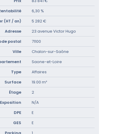
Prix
83 841 €
Rentabilité
6,30 %
er
5 282 €
(HT / an)
Adresse
23 avenue Victor Hugo
ode postal
71100
Ville
Chalon-sur-Saône
partement
Saone-et-Loire
Type
Affaires
Surface
19.00 m²
Étage
2
Exposition
N/A
DPE
E
GES
E
Parking
1