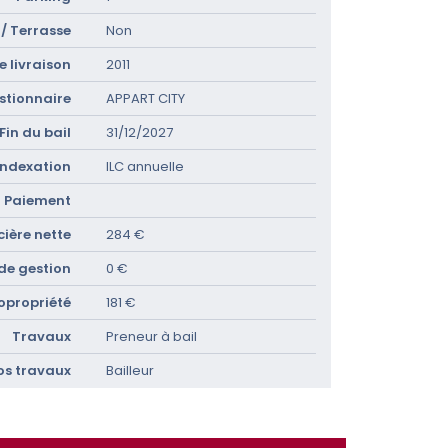
/ Terrasse
Non
 livraison
2011
stionnaire
APPART CITY
Fin du bail
31/12/2027
Indexation
ILC annuelle
Paiement
ière nette
284 €
 de gestion
0 €
opropriété
181 €
Travaux
Preneur à bail
os travaux
Bailleur