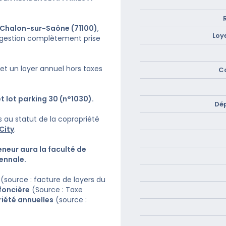
à Chalon-sur-Saône (71100)
,
Loy
 gestion complètement prise
 et un loyer annuel hors taxes
C
 lot parking 30 (n°1030).
Dé
s au statut de la copropriété
City
.
eneur aura la faculté
de
iennale.
(source : facture de loyers du
foncière
(Source : Taxe
riété annuelles
(source :