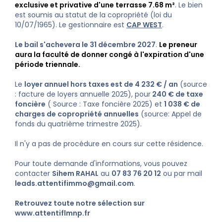
exclusive et privative d'une terrasse 7.68 m²
. Le bien
est soumis au statut de la copropriété (loi du
10/07/1965). Le gestionnaire est
CAP WEST
.
Le bail s'achevera le 31 décembre 2027
.
Le preneur
aura la faculté de donner congé à l'expiration d'une
période triennale.
Le
loyer annuel hors taxes est de 4 232 € / an
(source
: facture de loyers annuelle 2025), pour
240 € de taxe
foncière
( Source : Taxe foncière 2025) et
1 038 € de
charges de copropriété annuelles
(source: Appel de
fonds du quatrième trimestre 2025).
Il n'y a pas de procédure en cours sur cette résidence.
Pour toute demande d'informations, vous pouvez
contacter
Sihem RAHAL
au
07 83 76 20 12
ou par mail
leads.attentifimmo@gmail.com
.
Retrouvez toute notre sélection sur
www.attentiflmnp.fr