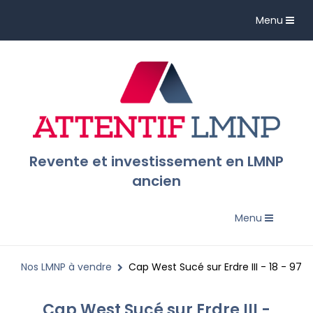
Toggle
Menu
navigation
Revente et investissement en LMNP
ancien
Toggle
Menu
navigation
Nos LMNP à vendre
Cap West Sucé sur Erdre III - 18 - 97
Cap West Sucé sur Erdre III -