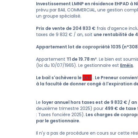
Investissement LMNP en résidence EHPAD à 
prévu par BAIL COMMERCIAL, une gestion compl
un groupe spécialisé.
Prix de vente de 204 833 €
frais d’agence incl
taxes de 9 832 € / an, soit
une rentabilité de 
Appartement lot de copropriété 1035 (n°308
Appartement
T1 de 19.78 m²
. Le bien est soumi
(loi du 10/07/1965). Le gestionnaire est
Eméis
.
Le bail s'achèvera le
XXX
.
Le Preneur convie
à la faculté de donner congé à l'expiration d
Le
loyer annuel hors taxes est de 9 832 € / an
deuxième trimestre 2025) pour
499 € de taxe 
: Taxes foncière 2025).
Les charges de copropr
par le gestionnaire
.
Il n'y a pas de procédure en cours sur cette ré