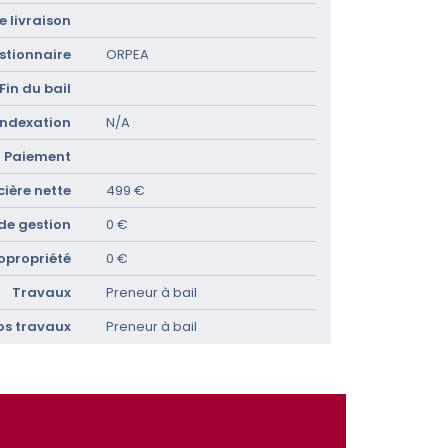
 livraison
stionnaire
ORPEA
Fin du bail
Indexation
N/A
Paiement
ière nette
499 €
 de gestion
0 €
opropriété
0 €
Travaux
Preneur à bail
os travaux
Preneur à bail