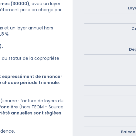
Nîmes (30000)
, avec un loyer
Loy
ètement prise en charge par
us et un loyer annuel hors
C
4,8 %
).
Dé
s au statut de la copropriété
nt expressément de renoncer
e chaque période triennale.
(source : facture de loyers du
foncière
(hors TEOM - Source
iété annuelles sont réglées
sidence.
Balcon 