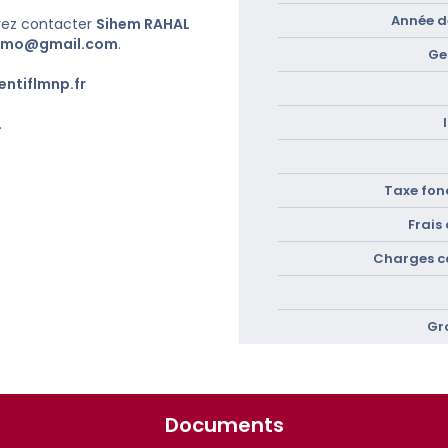
Année de
vez contacter
Sihem RAHAL
immo@gmail.com
.
Ge
ntiflmnp.fr
.
Taxe fonc
Frais
Charges c
Gr
Documents