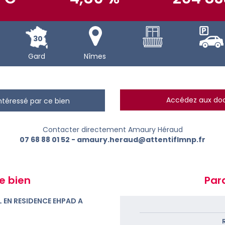
30
Gard
Nîmes
Accédez aux d
intéressé par ce bien
Contacter directement Amaury Héraud
07 68 88 01 52
-
amaury.heraud@attentiflmnp.fr
e bien
Par
 EN RESIDENCE EHPAD A