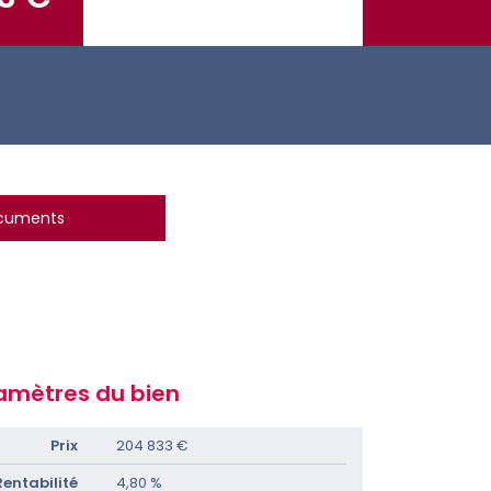
ocuments
amètres du bien
Prix
204 833 €
Rentabilité
4,80 %