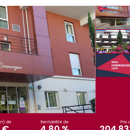
an) de
Rentabilité de
Prix 
 €
4,80 %
204 83