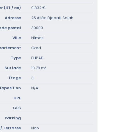
er
9 832 €
(HT / an)
Adresse
25 Allée Djebaili Salah
ode postal
30000
Ville
Nîmes
partement
Gard
Type
EHPAD
Surface
19.78 m²
Étage
3
Exposition
N/A
DPE
GES
Parking
/ Terrasse
Non