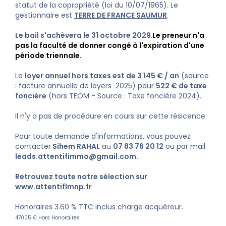
statut de la copropriété (loi du 10/07/1965). Le
gestionnaire est
TERRE DE FRANCE SAUMUR
.
Le bail s'achèvera le 31 octobre 2029
.
Le preneur n'a
pas la faculté
de donner congé à l'expiration d'une
période triennale.
Le
loyer annuel hors taxes est de 3 145 € / an
(source
: facture annuelle de loyers 2025) pour
522 € de taxe
foncière
(hors TEOM - Source : Taxe foncière 2024).
Il n'y a pas de procédure en cours sur cette résicence.
Pour toute demande d'informations, vous pouvez
contacter
Sihem RAHAL
au
07 83 76 20 12
ou par mail
leads.attentifimmo@gmail.com
.
Retrouvez toute notre sélection sur
www.attentiflmnp.fr
Honoraires 3.60 % TTC inclus charge acquéreur.
47005 € Hors Honoraires