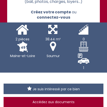
(bail, photos, charges, loyers...)
Créez votre compte
ou
connectez-vous
2 pièces
38.44 m²
0
49
Maine-et-Loire
Saumur
1
Je suis intéressé par ce bien
Accédez aux documents