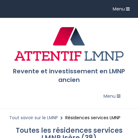
Toggle
Menu
navigation
Revente et investissement en LMNP
ancien
Toggle
Menu
navigation
Tout savoir sur le LMNP
Résidences services LMNP
Toutes les résidences services
LMNP Isère (38)