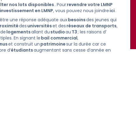
lter nos lots disponibles
. Pour
revendre votre LMNP
investissement en LMNP
, vous pouvez nous joindre
ici
.
 être une réponse adéquate aux
besoins
des jeunes qui
roximité
des
universités
et des
réseaux de transports
,
é de
logements
allant du
studio
au
T3
; les raisons d’
iples. En signant le
bail commercial
,
nus
et construit un
patrimoine
sur la durée car ce
bre d’
étudiants
augmentant sans cesse d’année en