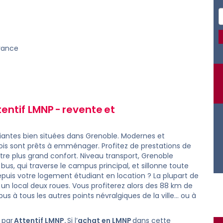
France
entif LMNP -
revente
et
iantes bien situées dans Grenoble. Modernes et
ois sont prêts à emménager. Profitez de prestations de
re plus grand confort. Niveau transport, Grenoble
us, qui traverse le campus principal, et sillonne toute
epuis votre logement étudiant en location ? La plupart de
n local deux roues. Vous profiterez alors des 88 km de
s à tous les autres points névralgiques de la ville… ou à
 par
Attentif LMNP.
Si l’
achat en LMNP
dans cette