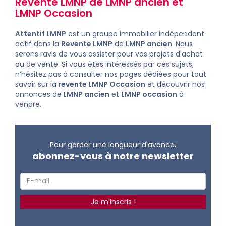
Revente LMNP
de
LMNP ancien
et
LMNP Occasion
Attentif LMNP
est un groupe immobilier indépendant
actif dans la
Revente LMNP
de
LMNP ancien
. Nous
serons ravis de vous assister pour vos projets d'achat
ou de vente. Si vous êtes intéressés par ces sujets,
n’hésitez pas à consulter nos pages dédiées pour tout
savoir sur la
revente LMNP Occasion
et découvrir nos
annonces de
LMNP ancien
et
LMNP occasion
à
vendre
.
Pour garder une longueur d'avance,
abonnez-vous à notre newsletter