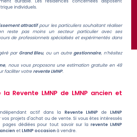
ement durable. Les résidences concernées disposent
ique individuels.
issement attractif
pour les particuliers souhaitant réaliser
'en reste pas moins un secteur particulier avec ses
ecours de professionnels spécialisés et expérimentés dans
 géré par
Grand Bleu
, ou un autre
gestionnaire
, n’hésitez
sme
, nous vous proposons une estimation gratuite en 48
r faciliter votre
revente LMNP
.
e la
Revente LMNP
de
LMNP ancien
et
indépendant actif dans la
Revente LMNP
de
LMNP
r vos projets d'achat ou de vente. Si vous êtes intéressés
s pages dédiées pour tout savoir sur la
revente LMNP
ancien
et
LMNP occasion
à vendre
.