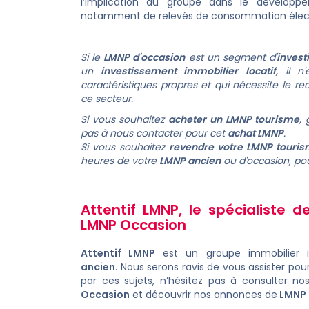
l’implication du groupe dans le développ
notamment de relevés de consommation électr
Si le
LMNP d'occasion
est un segment d'
invest
un
investissement immobilier locatif
, il n
caractéristiques propres et qui nécessite le r
ce secteur.
Si vous souhaitez
acheter un LMNP tourisme
,
pas à nous contacter pour cet
achat LMNP
.
Si vous souhaitez
revendre votre LMNP touri
heures de votre
LMNP ancien
ou d'occasion, pou
Attentif LMNP, le spécialiste d
LMNP Occasion
Attentif LMNP
est un groupe immobilier 
ancien
. Nous serons ravis de vous assister pou
par ces sujets, n’hésitez pas à consulter no
Occasion
et découvrir nos annonces de
LMNP 