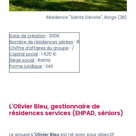
Résidence "Sainte Dévote", Borgo (2B)
Date de création
: 2006
Nombre de résidences gérées
: 8
Chiffre d’affaires du groupe
: /
Capital social
: 1 620 €
Siège social
: Bastia
Forme juridique
: SAS
L'Olivier Bleu, gestionnaire de
résidences services
(
EHPAD
,
séniors
)
Le groupe
L'Olivier Bleu
est né avec pour objectif