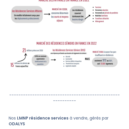
------------------------------------------------
----------
Nos
LMNP résidence services
à vendre, gérés par
ODALYS