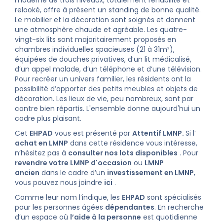
moderne de trois niveaux, totalement réhabilité et
relooké, offre à présent un standing de bonne qualité.
Le mobilier et la décoration sont soignés et donnent
une atmosphère chaude et agréable. Les quatre-
vingt-six lits sont majoritairement proposés en
chambres individuelles spacieuses (21 à 31m²),
équipées de douches privatives, d’un lit médicalisé,
d’un appel malade, d’un téléphone et d’une télévision.
Pour recréer un univers familier, les résidents ont la
possibilité d’apporter des petits meubles et objets de
décoration. Les lieux de vie, peu nombreux, sont par
contre bien répartis. L'ensemble donne aujourd'hui un
cadre plus plaisant.
Cet
EHPAD
vous est présenté par
Attentif LMNP.
Si l’
achat en LMNP
dans cette résidence vous intéresse,
n’hésitez pas à
consulter nos lots disponibles
. Pour
revendre votre LMNP d'occasion
ou
LMNP
ancien
dans le cadre d’un
investissement en LMNP
,
vous pouvez nous joindre
ici
.
Comme leur nom l’indique, les
EHPAD
sont spécialisés
pour les personnes âgées
dépendantes
. En recherche
d’un espace où
l’aide à la personne
est quotidienne