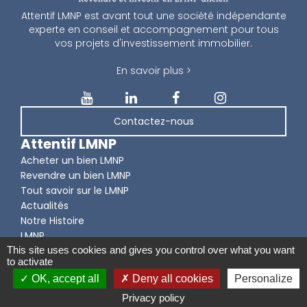
Attentif LMNP est avant tout une société indépendante
experte en conseil et accompagnement pour tous
vos projets d'investissement immobilier.
En savoir plus >
Contactez-nous
Attentif LMNP
Acheter un bien LMNP
Revendre un bien LMNP
Tout savoir sur le LMNP
Actualités
Notre Histoire
LMNP
This site uses cookies and gives you control over what you want
to activate
OK, accept all
Deny all cookies
Personalize
© Attentif LMNP 2026 -
Mentions légales, Données personnelles
et Barème d'honoraires
Privacy policy