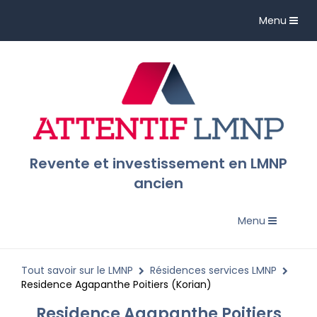
Toggle
Menu
navigation
Revente et investissement en LMNP
ancien
Toggle
Menu
navigation
Tout savoir sur le LMNP
Résidences services LMNP
Residence Agapanthe Poitiers (Korian)
Residence Agapanthe Poitiers