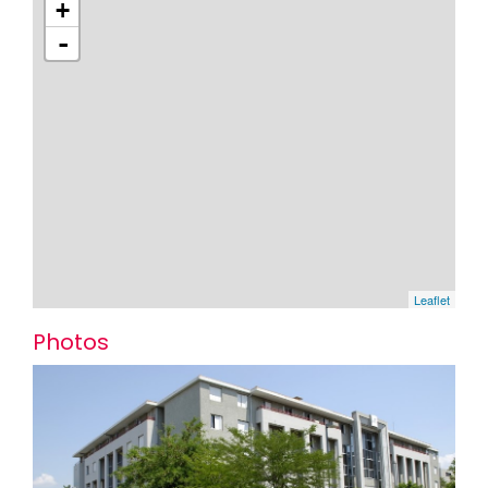
+
-
Leaflet
Photos