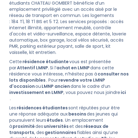
étudiants CHATEAU GOMBERT bénéficie d’un
emplacement privilégié avec un accès aisé par le
réseau de transport en commun. Les logements
: 184 T1, 18 T1 BIS et 5 T2. Les services proposés : accès
internet illimité, appartement meublé, contrôle
d'accès et vidéo-surveillance, espace détente, laverie
automatique, box garage, local vélos sécurisé, accès
PMR, parking extérieur payant, salle de sport, kit
vaisselle, kit entretien.
Cette
résidence étudiante
vous est présentée
par
Attentif LMNP.
Si l’
achat en LMNP
dans cette
résidence vous intéresse, n’hésitez pas à
consulter nos
lots disponibles
. Pour
revendre votre LMNP
d'occasion
ou
LMNP ancien
dans le cadre d’un
investissement en LMNP
, vous pouvez nous joindre
ici
.
Les
résidences étudiantes
sont réputées pour être
une réponse adéquate aux
besoins
des jeunes qui
poursuivent leurs
études
. Un emplacement
à
proximité
des
universités
et des
réseaux de
transports
, des
gestionnaires
fiables ainsi qu’une