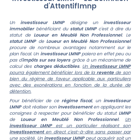
d'Attentiflmnp
Un
investisseur
LMNP
désigne un
investisseur
immobilier
bénéficiant du
statut LMNP
c'est à dire du
statut de
Loueur en Meublé Non Professionnel
.
Le
statut LMNP
de
Loueur en Meublé Non Professionnel
procure de nombreux avantages notamment sur le
plan fiscal. Un
investisseur
LMNP
paiera en effet peu ou
pas d'
impôts sur ses loyers
grâce à un mécanisme de
calcul des
charges déductibles
.
Un
investisseur
LMNP
pourra également bénéficier lors de la
revente
de son
bien du régime de faveur applicable aux particuliers
avec des exonérations en fonction de la durée de
détention.
Pour bénéficier de ce
régime fiscal
, un
investisseur
LMNP
doit réaliser son
investissement
en
appliquant les
consignes à respecter pour bénéficier du statut
LMNP
de
Loueur en Meublé Non Professionnel
.
Un
investisseur
LMNP
est un particulier réalisant son
investissement
en direct c'est-à-dire sans passer par
une société.
Un
investisseur
LMNP
peut acquérir soit un