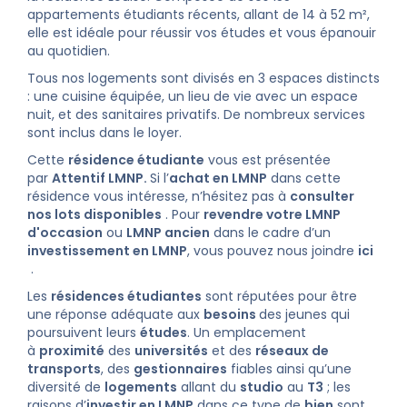
appartements étudiants récents, allant de 14 à 52 m²,
elle est idéale pour réussir vos études et vous épanouir
au quotidien.
Tous nos logements sont divisés en 3 espaces distincts
: une cuisine équipée, un lieu de vie avec un espace
nuit, et des sanitaires privatifs. De nombreux services
sont inclus dans le loyer.
Cette
résidence étudiante
vous est présentée
par
Attentif LMNP.
Si l’
achat en LMNP
dans cette
résidence vous intéresse, n’hésitez pas à
consulter
nos lots disponibles
. Pour
revendre votre LMNP
d'occasion
ou
LMNP ancien
dans le cadre d’un
investissement en LMNP
, vous pouvez nous joindre
ici
.
Les
résidences étudiantes
sont réputées pour être
une réponse adéquate aux
besoins
des jeunes qui
poursuivent leurs
études
. Un emplacement
à
proximité
des
universités
et des
réseaux de
transports
, des
gestionnaires
fiables ainsi qu’une
diversité de
logements
allant du
studio
au
T3
; les
raisons d’
investir en LMNP
dans ce type de
bien
sont