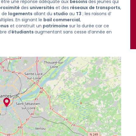
 être une réponse adéquate aux
besoins
des jeunes qui
proximité
des
universités
et des
réseaux de transports
,
é de
logements
allant du
studio
au
T3
; les raisons d’
tiples. En signant le
bail commercial
,
enus
et construit un
patrimoine
sur la durée car ce
bre d’
étudiants
augmentant sans cesse d’année en