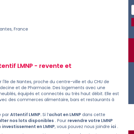
Nantes, France
tentif LMNP -
revente
et
r l'Ile de Nantes, proche du centre-ville et du CHU de
 Médecine et de Pharmacie. Des logements avec une
meublés, équipés et connectés au très haut débit. Elle est
vec des commerces alimentaire, bars et restaurants à
e par
Attentif LMNP.
Si l’
achat en LMNP
dans cette
lter nos lots disponibles
. Pour
revendre votre LMNP
n
investissement en LMNP
, vous pouvez nous joindre
ici
.