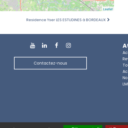
Leaflet
Residence Yser LES ESTUDINES à BORDEAUX
A
Ac
Re
Contactez-nous
To
Ac
No
LM