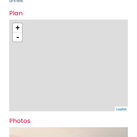
année.
Plan
+
-
Leaflet
Photos