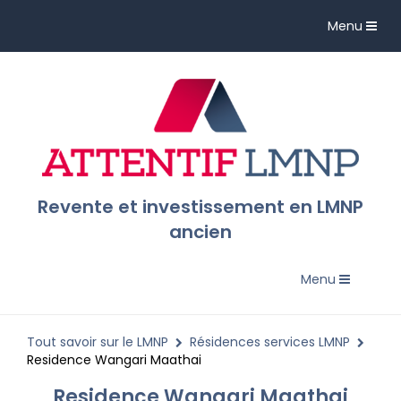
Toggle
Menu
navigation
Revente et investissement en LMNP
ancien
Toggle
Menu
navigation
Tout savoir sur le LMNP
Résidences services LMNP
Residence Wangari Maathai
Residence Wangari Maathai