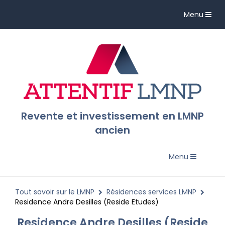
Toggle
Menu
navigation
Revente et investissement en LMNP
ancien
Toggle
Menu
navigation
Tout savoir sur le LMNP
Résidences services LMNP
Residence Andre Desilles (Reside Etudes)
Residence Andre Desilles (Reside