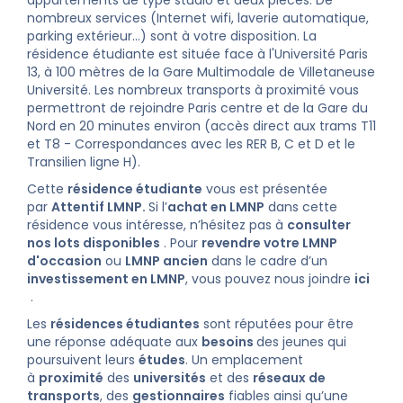
appartements de type studio et deux pièces. De
nombreux services (Internet wifi, laverie automatique,
parking extérieur...) sont à votre disposition. La
résidence étudiante est située face à l'Université Paris
13, à 100 mètres de la Gare Multimodale de Villetaneuse
Université. Les nombreux transports à proximité vous
permettront de rejoindre Paris centre et de la Gare du
Nord en 20 minutes environ (accès direct aux trams T11
et T8 - Correspondances avec les RER B, C et D et le
Transilien ligne H).
Cette
résidence étudiante
vous est présentée
par
Attentif LMNP.
Si l’
achat en LMNP
dans cette
résidence vous intéresse, n’hésitez pas à
consulter
nos lots disponibles
. Pour
revendre votre LMNP
d'occasion
ou
LMNP ancien
dans le cadre d’un
investissement en LMNP
, vous pouvez nous joindre
ici
.
Les
résidences étudiantes
sont réputées pour être
une réponse adéquate aux
besoins
des jeunes qui
poursuivent leurs
études
. Un emplacement
à
proximité
des
universités
et des
réseaux de
transports
, des
gestionnaires
fiables ainsi qu’une