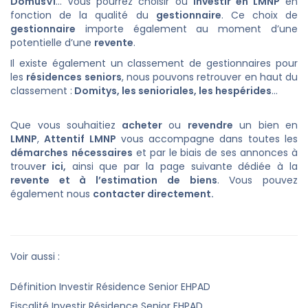
DomusVi
... Vous pourrez choisir où
investir en LMNP
en
fonction de la qualité du
gestionnaire
. Ce choix de
gestionnaire
importe également au moment d’une
potentielle d’une
revente
.
Il existe également un classement de gestionnaires pour
les
résidences seniors
, nous pouvons retrouver en haut du
classement :
Domitys
,
les senioriales
, les hespérides
...
Que vous souhaitiez
acheter
ou
revendre
un bien en
LMNP
,
Attentif LMNP
vous accompagne dans toutes les
démarches
nécessaires
et par le biais de ses annonces à
trouve
r
ici
,
ainsi que par la page suivante dédiée à la
revente et à l’estimation de biens
. Vous pouvez
également nous
contacter directement
.
Voir aussi :
Définition Investir Résidence Senior EHPAD
Fiscalité Investir Résidence Senior EHPAD