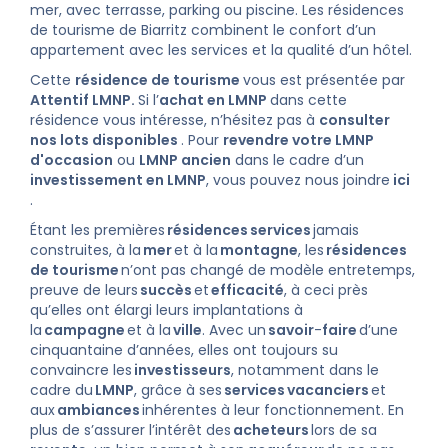
mer, avec terrasse, parking ou piscine. Les résidences
de tourisme de Biarritz combinent le confort d’un
appartement avec les services et la qualité d’un hôtel.
Cette
résidence de tourisme
vous est présentée par
Attentif LMNP.
Si l’
achat en LMNP
dans cette
résidence vous intéresse, n’hésitez pas à
consulter
nos lots disponibles
. Pour
revendre votre LMNP
d'occasion
ou
LMNP ancien
dans le cadre d’un
investissement en LMNP
, vous pouvez nous joindre
ici
.
Étant les premières
résidences
services
jamais
construites, à la
mer
et à la
montagne
, les
résidences
de tourisme
n’ont pas changé de modèle entretemps,
preuve de leurs
succès
et
efficacité
, à ceci près
qu’elles ont élargi leurs implantations à
la
campagne
et à la
ville
. Avec un
savoir
-
faire
d’une
cinquantaine d’années, elles ont toujours su
convaincre les
investisseurs
, notamment dans le
cadre du
LMNP
, grâce à ses
services
vacanciers
et
aux
ambiances
inhérentes à leur fonctionnement. En
plus de s’assurer l’intérêt des
acheteurs
lors de sa