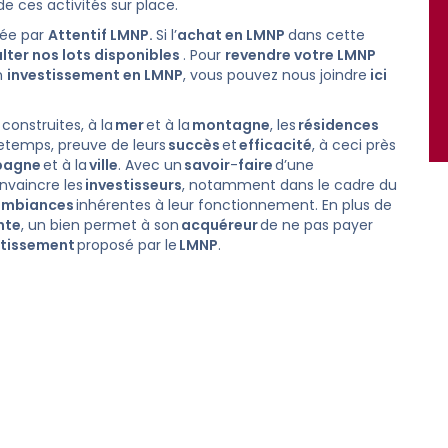
de ces activités sur place.
tée par
Attentif LMNP.
Si l’
achat en LMNP
dans cette
lter nos lots disponibles
. Pour
revendre votre LMNP
n
investissement en LMNP
, vous pouvez nous joindre
ici
construites, à la
mer
et à la
montagne
, les
résidences
etemps, preuve de leurs
succès
et
efficacité
, à ceci près
pagne
et à la
ville
. Avec un
savoir
-
faire
d’une
onvaincre les
investisseurs
, notamment dans le cadre du
ambiances
inhérentes à leur fonctionnement. En plus de
nte
, un bien permet à son
acquéreur
de ne pas payer
tissement
proposé par le
LMNP
.