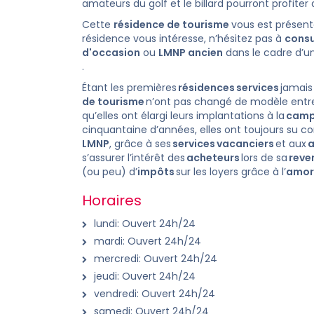
amateurs du golf et le billard pourront profiter 
Cette
résidence de tourisme
vous est présen
résidence vous intéresse, n’hésitez pas à
consu
d'occasion
ou
LMNP ancien
dans le cadre d’u
.
Étant les premières
résidences
services
jamais 
de tourisme
n’ont pas changé de modèle entr
qu’elles ont élargi leurs implantations à la
cam
cinquantaine d’années, elles ont toujours su c
LMNP
, grâce à ses
services
vacanciers
et aux
s’assurer l’intérêt des
acheteurs
lors de sa
reve
(ou peu) d’
impôts
sur les loyers grâce à l’
amor
Horaires
lundi: Ouvert 24h/24
mardi: Ouvert 24h/24
mercredi: Ouvert 24h/24
jeudi: Ouvert 24h/24
vendredi: Ouvert 24h/24
samedi: Ouvert 24h/24