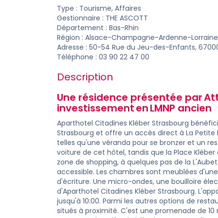
Type : Tourisme, Affaires
Gestionnaire :
THE ASCOTT
Département :
Bas-Rhin
Région : Alsace-Champagne-Ardenne-Lorraine
Adresse : 50-54 Rue du Jeu-des-Enfants, 6700
Téléphone : 03 90 22 47 00
Description
Une résidence présentée par Att
investissement
en
LMNP ancien
Aparthotel Citadines Kléber Strasbourg bénéf
Strasbourg et offre un accès direct à La Petit
telles qu'une véranda pour se bronzer et un res
voiture de cet hôtel, tandis que la Place Kléber
zone de shopping, à quelques pas de la L'Aub
accessible. Les chambres sont meublées d'une 
d'écriture. Une micro-ondes, une bouilloire éle
d'Aparthotel Citadines Kléber Strasbourg. L'appa
jusqu'à 10:00. Parmi les autres options de restau
situés à proximité. C'est une promenade de 10 