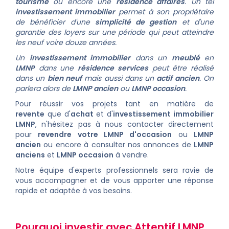
tourisme
ou encore une
résidence affaires
. Un tel
investissement immobilier
permet à son propriétaire
de bénéficier d'une
simplicité de gestion
et d'une
garantie des loyers sur une période qui peut atteindre
les neuf voire douze années.
Un
investissement immobilier
dans un
meublé
en
LMNP
dans une
résidence services
peut être réalisé
dans un
bien neuf
mais aussi dans un
actif ancien
. On
parlera alors de
LMNP ancien
ou
LMNP occasion
.
Pour réussir vos projets tant en matière de
revente
que d'
achat
et d'
investissement immobilier
LMNP
, n'hésitez pas à
nous contacter directement
pour
revendre votre LMNP d'occasion
ou
LMNP
ancien
ou encore à consulter nos
annonces de
LMNP
anciens
et
LMNP occasion
à vendre.
Notre équipe d'experts professionnels sera ravie de
vous accompagner et de vous apporter une réponse
rapide et adaptée à vos besoins.
Pourquoi investir avec Attentif LMNP