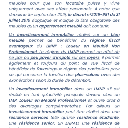
meubles pour que son
locataire
puisse y vivre
uniquement avec ses effets personnels.
A noter que
depuis le 1er septembre 2015,
le décret n°2015-981 du 31
juillet 2015
s'applique et indique la liste obligatoire des
meubles qu'un
appartement meublé
doit contenir.
Un
investissement immobilier
réalisé sur un
bien
meublé
permet de bénéficier du
régime fiscal
avantageux
du
LMNP
:
Loueur en Meublé Non
Professionnel
. Le régime du
LMNP
permet en effet de
ne pas ou
peu payer d'impôts
sur ses
loyers
.
Il permet
également et toujours du point de vue fiscal de
bénéficier de l'avantageux régime des particuliers pour
ce qui concerne la taxation des
plus-values
avec des
exonérations selon la durée de détention.
Un
investissement immobilier
dans un
LMNP
s'il est
réalisé en tant qu'activité principale devient alors un
LMP
,
Loueur en Meublé Professionnel
et ouvre droit à
des avantages complémentaires.
Par ailleurs un
investissement immobilier
peut être réalisé dans une
résidence services
telle qu'une
résidence étudiante
,
une
résidence senior
, un
EHPAD
, une
résidence de