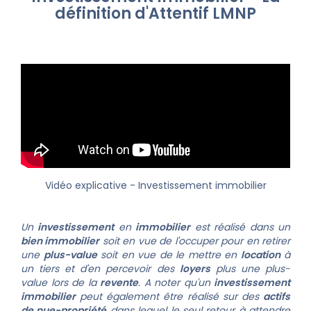
définition d'Attentif LMNP
Vidéo explicative
- Investissement immobilier
Un
investissement
en
immobilier
est réalisé dans un
bien immobilier
soit en vue de l'occuper pour en retirer
une
plus-value
soit en vue de le mettre en
location
à
un tiers et d'en percevoir des
loyers
plus une plus-
value lors de la
revente
.
A noter qu'un
investissement
immobilier
peut également être réalisé sur des
actifs
de nue-propriété
dans lequel le seul retour à attendre