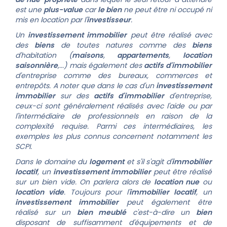
est une
plus-value
car
le bien
ne peut être ni occupé ni
mis en location par l'
investisseur
.
Un
investissement immobilier
peut être réalisé avec
des
biens
de toutes natures comme des
biens
d'habitation (
maisons
,
appartements
,
location
saisonnière
,...) mais également des
actifs d'immobilier
d'entreprise comme des bureaux, commerces et
entrepôts. A noter que dans le cas d'un
investissement
immobilier
sur des
actifs d'immobilier
d'entreprise,
ceux-ci sont généralement réalisés avec l'aide ou par
l'intermédiaire de professionnels en raison de la
complexité requise. Parmi ces intermédiaires, les
exemples les plus connus concernent notamment les
SCPI.
Dans le domaine du
logement
et s'il s'agit d'
immobilier
locatif
, un
investissement immobilier
peut être réalisé
sur un bien vide. On parlera alors de
location nue
ou
location vide
.
Toujours pour l'
immobilier locatif
, un
investissement immobilier
peut également être
réalisé sur un
bien meublé
c'est-à-dire un
bien
disposant de suffisamment d'équipements et de