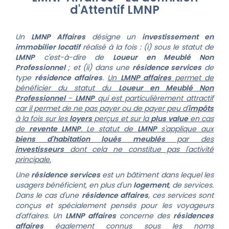
d'Attentif LMNP
Un
LMNP Affaires
désigne un
investissement en
immobilier locatif
réalisé à la fois : (i)
sous le statut de
LMNP
c'est-à-dire de
Loueur en Meublé Non
Professionnel
; et (ii)
dans une
résidence services
de
type
résidence affaires
.
Un
LMNP affaires
permet de
bénéficier du statut du
Loueur en Meublé Non
Professionnel
-
LMNP
qui est particulièrement attractif
car il permet de ne pas payer ou de payer peu d'
impôts
à la fois sur les
loyers
perçus et sur la
plus value
en cas
de
revente LMNP
.
Le statut de
LMNP
s'applique aux
biens d'habitation loués meublés
par des
investisseurs
dont cela ne constitue pas l'activité
principale.
Une
résidence services
est un bâtiment dans lequel les
usagers bénéficient, en plus d'un
logement
, de services.
Dans le cas d'une
résidence affaires
, ces services sont
conçus et spécialement pensés pour les voyageurs
d'affaires.
Un
LMNP affaires
concerne des
résidences
affaires
également connus sous les noms