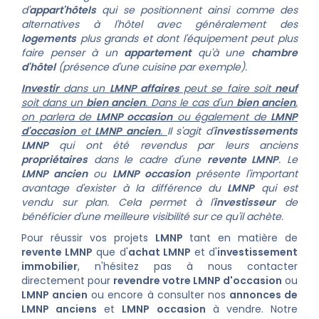
d'
appart'hôtels
qui se positionnent ainsi comme des
alternatives à l'hôtel avec généralement des
logements
plus grands et dont l'équipement peut plus
faire penser à un
appartement
qu'à une
chambre
d'hôtel
(présence d'une cuisine par exemple).
Investir
dans un
LMNP affaires
peut se faire soit
neuf
soit dans un
bien ancien
. Dans le cas d'un
bien ancien
,
on parlera de
LMNP occasion
ou également de
LMNP
d'occasion
et
LMNP ancien
.
Il s'agit d'
investissements
LMNP
qui ont été revendus par leurs anciens
propriétaires
dans le cadre d'une
revente LMNP
.
Le
LMNP ancien
ou
LMNP occasion
présente l'important
avantage d'exister à la différence du
LMNP
qui est
vendu sur plan. Cela permet à l'
investisseur
de
bénéficier d'une meilleure visibilité sur ce qu'il achète.
Pour réussir vos projets
LMNP
tant en matière de
revente LMNP
que d'
achat LMNP
et d'
investissement
immobilier
, n'hésitez pas à
nous contacter
directement pour
revendre votre LMNP d'occasion
ou
LMNP ancien
ou encore à consulter nos
annonces de
LMNP anciens
et
LMNP occasion
à vendre.
Notre