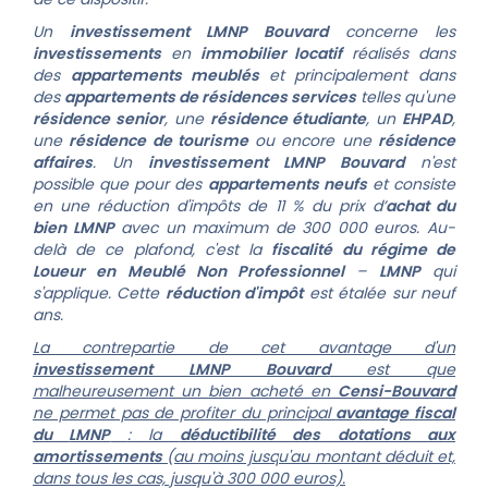
Un
investissement LMNP Bouvard
concerne les
investissements
en
immobilier locatif
réalisés dans
des
appartements meublés
et principalement dans
des
appartements de
résidences services
telles qu'une
résidence senior
, une
résidence étudiante
, un
EHPAD
,
une
résidence de tourisme
ou encore une
résidence
affaires
.
Un
investissement LMNP Bouvard
n'est
possible que pour des
appartements neufs
et consiste
en une réduction d'impôts de 11 % du prix d’
achat du
bien
LMNP
avec un maximum de 300 000 euros. Au-
delà de ce plafond, c'est la
fiscalité du régime de
Loueur en Meublé Non Professionnel
–
LMNP
qui
s'applique. Cette
réduction d'impôt
est étalée sur neuf
ans.
La contrepartie de cet avantage d'un
investissement LMNP Bouvard
est que
malheureusement un bien acheté en
Censi-Bouvard
ne permet pas de profiter du principal
avantage fiscal
du
LMNP
: la
déductibilité des dotations aux
amortissements
(au moins jusqu'au montant déduit et,
dans tous les cas, jusqu'à 300 000 euros).