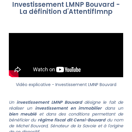
Investissement LMNP Bouvard -
La définition d'Attentiflmnp
Vidéo explicative
- Investissement LMNP Bouvard
Un
investissement LMNP Bouvard
désigne le fait de
réaliser un
investissement en immobilier
dans un
bien meublé
et dans des conditions permettant de
bénéficier du
régime fiscal dit Censi-Bouvard
du nom
de Michel Bouvard, Sénateur de la Savoie et à l'origine
de ce dispositif.