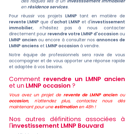
des risques liés à un
investissement immobilier
en
résidence services
.
Pour réussir vos projets
LMNP
tant en matière de
revente LMNP
que d'
achat LMNP
et d'
investissement
immobilie
r
, n'hésitez pas à
nous contacter
directement pour
revendre votre LMNP d'occasion
ou
LMNP ancien
ou encore à consulter nos
annonces de
LMNP anciens
et
LMNP occasion
à vendre.
Notre équipe de professionnels sera ravie de vous
accompagner et de vous apporter une réponse rapide
et adaptée à vos besoins.
Comment
revendre un LMNP ancien
et un
LMNP occasion
?
Vous avez un projet de
revente de LMNP ancien
ou
occasion
, n'attendez plus, contactez nous dés
maintenant pour une
estimation
en 48h !
Nos autres définitions associées à
l'
investissement LMNP Bouvard