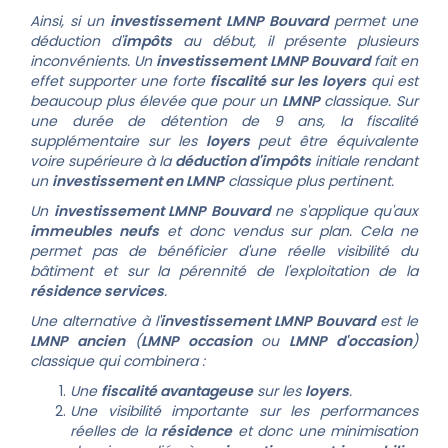
Ainsi, si un
investissement LMNP Bouvard
permet une
déduction d'
impôts
au début, il présente plusieurs
inconvénients.
Un
investissement LMNP Bouvard
fait en
effet supporter u
ne forte
fiscalité sur les loyers
qui est
beaucoup plus élevée que pour un
LMNP
classique. Sur
une durée de détention de 9 ans, la fiscalité
supplémentaire sur les
loyers
peut être équivalente
voire supérieure à la
déduction d'impôts
initiale rendant
un
investissement en LMNP
classique plus pertinent.
Un
investissement LMNP Bouvard
ne s'applique qu'aux
immeubles neufs
et donc vendus sur plan. Cela ne
permet pas de bénéficier d'une réelle visibilité du
bâtiment et sur la pérennité de l'exploitation de la
résidence services
.
Une alternative à l'
investissement LMNP Bouvard
est le
LMNP ancien
(
LMNP occasion
ou
LMNP d'occasion
)
classique qui combinera :
Une
fiscalité avantageuse
sur les
loyers
.
Une visibilité importante sur les performances
réelles de la
résidence
et donc une minimisation